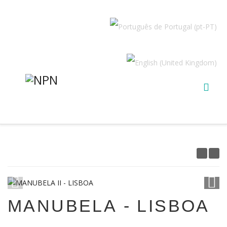
1
/
23
MANUBELA - LISBOA