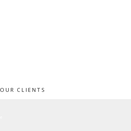
0
E-MAILS PER MONTH
OUR CLIENTS
e