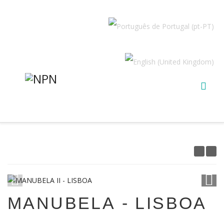
1
/
23
MANUBELA - LISBOA